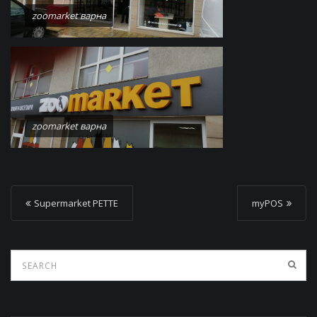
zoomarket варна
zoomarket варна
P
Supermarket PETTE
myPOS
o
s
t
n
a