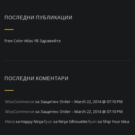
v
i
ПОСЛЕДНИ ПУБЛИКАЦИИ
g
a
Free Color Atlas YB
Здравейте
t
i
o
n
ПОСЛЕДНИ КОМЕНТАРИ
за
Защитен: Order – March 22, 2014 @ 07:10 PM
WooCommerce
за
Защитен: Order – March 22, 2014 @ 07:10 PM
WooCommerce
за
Happy Ninja
за
Ninja Silhouette
за
Ship Your Idea
Maria
Ryan
Ryan